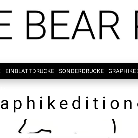
E
EINBLATTDRUCKE
SONDERDRUCKE
GRAPHIKE
utz
aphikeditio